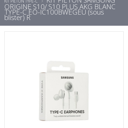
KIT PIETON TYPE-C
ORIGINE S10/ S10 PLUS AKG BLANC
TYPE-C EO-IC100BWEGEU (sous
blister) R