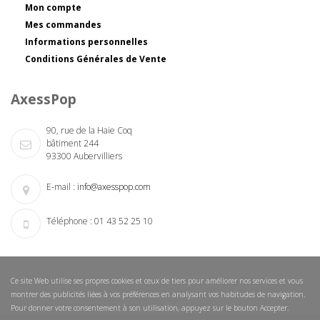
Mon compte
Mes commandes
Informations personnelles
Conditions Générales de Vente
AxessPop
90, rue de la Haie Coq
bâtiment 244
93300 Aubervilliers
E-mail :
info@axesspop.com
Téléphone :
01 43 52 25 10
Ce site Web utilise ses propres cookies et ceux de tiers pour améliorer nos services et vous
montrer des publicités liées à vos préférences en analysant vos habitudes de navigation.
Pour donner votre consentement à son utilisation, appuyez sur le bouton Accepter.