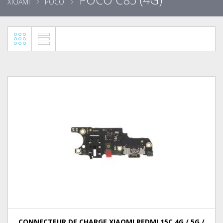
XIOAMI
POCO
CONNECTEUR DE CHARGE XIAOMI REDMI 15C 4G / 5G /