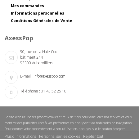
Mes commandes
Informations personnelles
Conditions Générales de Vente
AxessPop
90, rue de la Haie Coq
bâtiment 244
93300 Aubervilliers
E-mail :
info@axesspop.com
Téléphone :
01 43 52 25 10
Ce site Web utilise ses propres cookies et ceux de tiers pour améliorer nos services et vous
montrer des publicités liées à vos préférences en analysant vos habitudes de navigation.
Pour donner votre consentement à son utilisation, appuyez sur le bouton Accepter.
Plus d'informations
Personnaliser les cookies
Rejeter tout