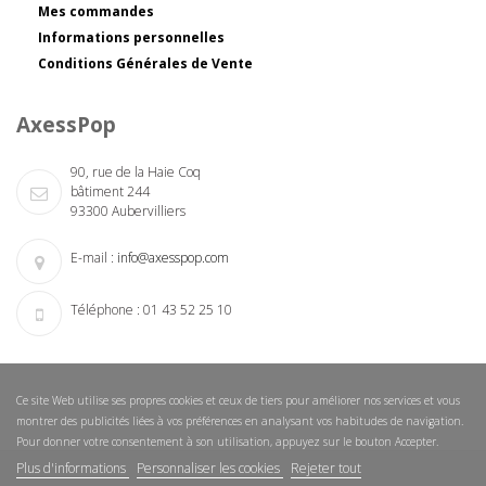
Mes commandes
Informations personnelles
Conditions Générales de Vente
AxessPop
90, rue de la Haie Coq
bâtiment 244
93300 Aubervilliers
E-mail :
info@axesspop.com
Téléphone :
01 43 52 25 10
Ce site Web utilise ses propres cookies et ceux de tiers pour améliorer nos services et vous
montrer des publicités liées à vos préférences en analysant vos habitudes de navigation.
Pour donner votre consentement à son utilisation, appuyez sur le bouton Accepter.
Plus d'informations
Personnaliser les cookies
Rejeter tout