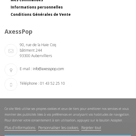
Informations personnelles
Conditions Générales de Vente
AxessPop
90, rue de la Haie Coq
bâtiment 244
93300 Aubervilliers
E-mail :
info@axesspop.com
Téléphone :
01 43 52 25 10
Ce site Web utilise ses propres cookies et ceux de tiers pour améliorer nos services et vous
montrer des publicités liées à vos préférences en analysant vos habitudes de navigation.
Pour donner votre consentement à son utilisation, appuyez sur le bouton Accepter.
Plus d'informations
Personnaliser les cookies
Rejeter tout