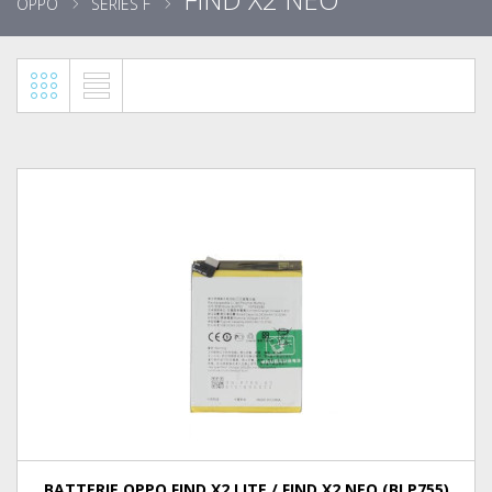
OPPO
SÉRIES F
BATTERIE OPPO FIND X2 LITE / FIND X2 NEO (BLP755)