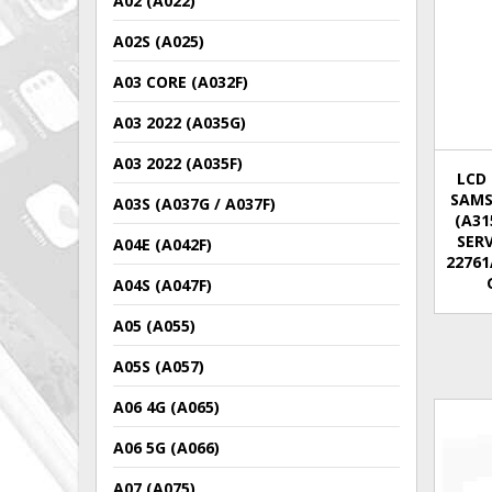
A02 (A022)
A02S (A025)
A03 CORE (A032F)
A03 2022 (A035G)
A03 2022 (A035F)
LCD 
SAMS
A03S (A037G / A037F)
(A31
SERV
A04E (A042F)
22761
A04S (A047F)
A05 (A055)
A05S (A057)
A06 4G (A065)
A06 5G (A066)
A07 (A075)