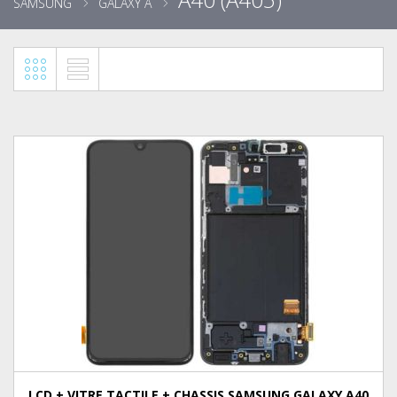
SAMSUNG
GALAXY A
LCD + VITRE TACTILE + CHASSIS SAMSUNG GALAXY A40