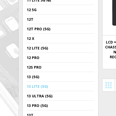
11 LITE 5G NE
12 5G
12T
12T PRO (5G)
12 X
LCD +
CHASS
12 LITE (5G)
N
RE
12 PRO
12S PRO
13 (5G)
13 LITE (5G)
13 ULTRA (5G)
13 PRO (5G)
13T