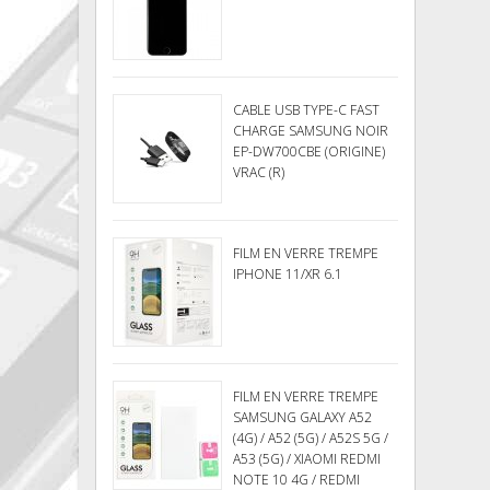
CABLE USB TYPE-C FAST
CHARGE SAMSUNG NOIR
EP-DW700CBE (ORIGINE)
VRAC (R)
FILM EN VERRE TREMPE
IPHONE 11/XR 6.1
FILM EN VERRE TREMPE
SAMSUNG GALAXY A52
(4G) / A52 (5G) / A52S 5G /
A53 (5G) / XIAOMI REDMI
NOTE 10 4G / REDMI