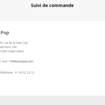
Suivi de commande
sPop
90, rue de la Haie Coq
bâtiment 244
93300 Aubervilliers
E-mail :
info@axesspop.com
Téléphone :
01 43 52 25 10