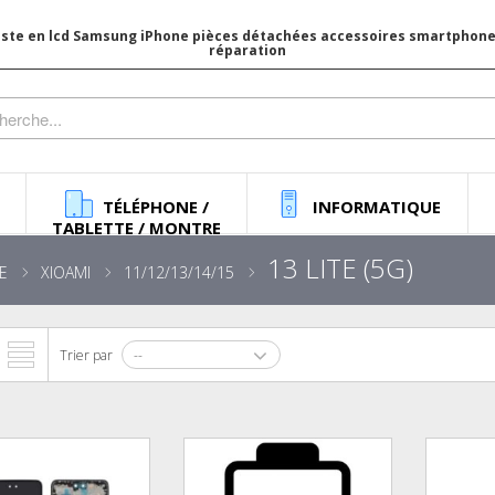
iste en lcd Samsung iPhone pièces détachées accessoires smartphone 
réparation
TÉLÉPHONE /
INFORMATIQUE
TABLETTE / MONTRE
13 LITE (5G)
E
XIOAMI
11/12/13/14/15
Trier par
--