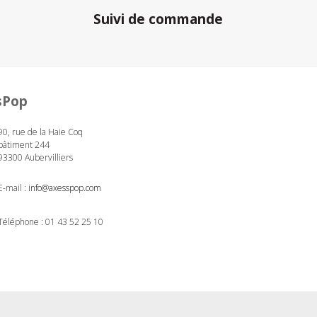
Suivi de commande
sPop
90, rue de la Haie Coq
bâtiment 244
93300 Aubervilliers
E-mail :
info@axesspop.com
Téléphone :
01 43 52 25 10