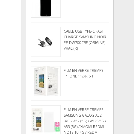
CABLE USB TYPE-C FAST
CHARGE SAMSUNG NOIR
EP-DW700CBE (ORIGINE)
VRAC (R)
FILM EN VERRE TREMPE
IPHONE 11/XR 6.1
FILM EN VERRE TREMPE
SAMSUNG GALAXY A52
(4G) / A52 (5G) / A52S 5G /
A53 (5G) / XIAOMI REDMI
NOTE 10 4G / REDMI