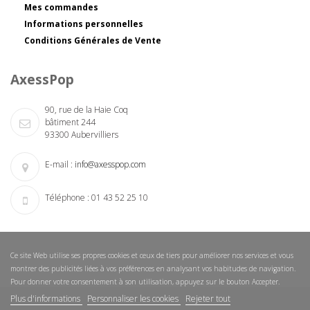
Mes commandes
Informations personnelles
Conditions Générales de Vente
AxessPop
90, rue de la Haie Coq
bâtiment 244
93300 Aubervilliers
E-mail :
info@axesspop.com
Téléphone :
01 43 52 25 10
Ce site Web utilise ses propres cookies et ceux de tiers pour améliorer nos services et vous
montrer des publicités liées à vos préférences en analysant vos habitudes de navigation.
Pour donner votre consentement à son utilisation, appuyez sur le bouton Accepter.
Plus d'informations
Personnaliser les cookies
Rejeter tout