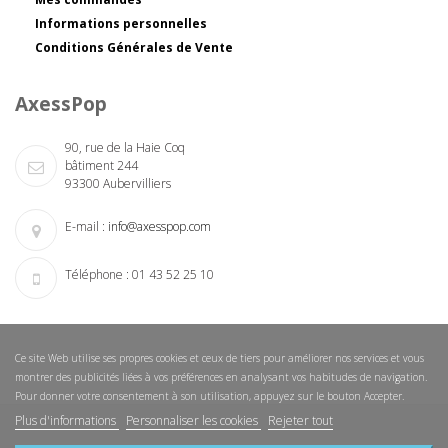
Informations personnelles
Conditions Générales de Vente
AxessPop
90, rue de la Haie Coq
bâtiment 244
93300 Aubervilliers
E-mail :
info@axesspop.com
Téléphone :
01 43 52 25 10
Ce site Web utilise ses propres cookies et ceux de tiers pour améliorer nos services et vous
montrer des publicités liées à vos préférences en analysant vos habitudes de navigation.
Pour donner votre consentement à son utilisation, appuyez sur le bouton Accepter.
Plus d'informations
Personnaliser les cookies
Rejeter tout