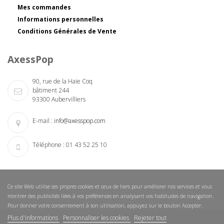
Mes commandes
Informations personnelles
Conditions Générales de Vente
AxessPop
90, rue de la Haie Coq
bâtiment 244
93300 Aubervilliers
E-mail :
info@axesspop.com
Téléphone :
01 43 52 25 10
Ce site Web utilise ses propres cookies et ceux de tiers pour améliorer nos services et vous
montrer des publicités liées à vos préférences en analysant vos habitudes de navigation.
Pour donner votre consentement à son utilisation, appuyez sur le bouton Accepter.
Plus d'informations
Personnaliser les cookies
Rejeter tout