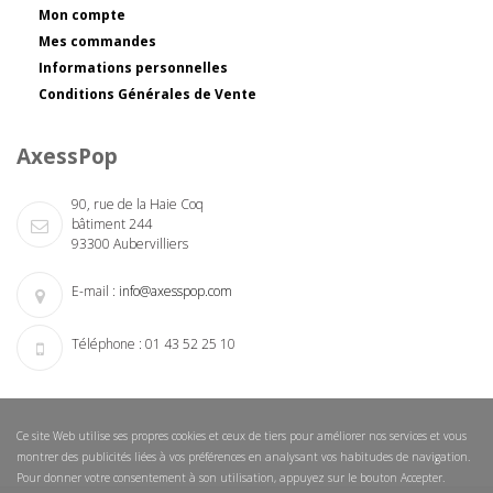
Mon compte
Mes commandes
Informations personnelles
Conditions Générales de Vente
AxessPop
90, rue de la Haie Coq
bâtiment 244
93300 Aubervilliers
E-mail :
info@axesspop.com
Téléphone :
01 43 52 25 10
Ce site Web utilise ses propres cookies et ceux de tiers pour améliorer nos services et vous
montrer des publicités liées à vos préférences en analysant vos habitudes de navigation.
Pour donner votre consentement à son utilisation, appuyez sur le bouton Accepter.