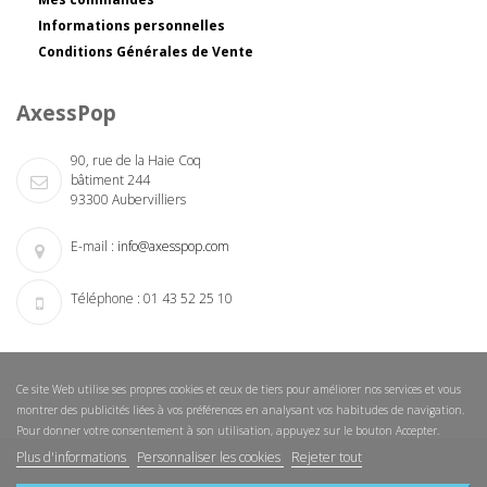
Informations personnelles
Conditions Générales de Vente
AxessPop
90, rue de la Haie Coq
bâtiment 244
93300 Aubervilliers
E-mail :
info@axesspop.com
Téléphone :
01 43 52 25 10
Ce site Web utilise ses propres cookies et ceux de tiers pour améliorer nos services et vous
montrer des publicités liées à vos préférences en analysant vos habitudes de navigation.
Pour donner votre consentement à son utilisation, appuyez sur le bouton Accepter.
Plus d'informations
Personnaliser les cookies
Rejeter tout