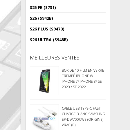
S25 FE (S731)
S26 (S942B)
S26 PLUS (S947B)
S26 ULTRA (S948B)
MEILLEURES VENTES
BOX DE 10 FILM EN VERRE
TREMPÉ IPHONE 6/
IPHONE 7/ IPHONE 8/ SE
2020 / SE 2022
CABLE USB TYPE-C FAST
CHARGE BLANC SAMSUNG
EP-DW700CWE (ORIGINE)
VRAC (R)