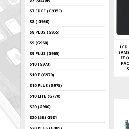
S7 (G930F)
S7 EDGE (G935F)
S8 ( G950)
S8 PLUS (G955)
S9 (G960)
LCD 
SAMS
S9 PLUS (G965)
FE 
PAC
S10 (G973)
S10 E (G970)
S10 PLUS (G975)
S10 LITE (G770)
S20 (G980)
S20 (5G) G981
S20 PLUS (G985)