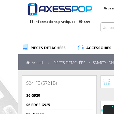
Gross
Informations pratiques
SAV
PIECES DETACHÉES
ACCESSOIRES
Accueil
PIECES DETACHÉES
SMARTPHON
S24 FE (S721B)
S6 G920
S6 EDGE G925