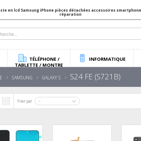
iste en lcd Samsung iPhone pièces détachées accessoires smartphone 
réparation
TÉLÉPHONE /
INFORMATIQUE
TABLETTE / MONTRE
S24 FE (S721B)
E
SAMSUNG
GALAXY S
Trier par
--