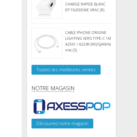
CHARGE RAPIDE BLANC
EP-TA200EWE VRAC (R)
CABLE IPHONE ORIGINE
LIGHTING VERS TYPE-C 1M
A2561 / A2249 (MQGJAM/A)
vrac (S)
Toutes les meilleures ventes
NOTRE MAGASIN
Découvrez notre magasin