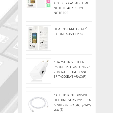
A53 (5G) / XIAOMI REDMI
NOTE 10 4G / REDMI
NOTE 10S
FILM EN VERRE TREMPÉ
IPHONE X/XS/11 PRO
CHARGEUR SECTEUR
RAPIDE USB SAMSUNG 2A
CHARGE RAPIDE BLANC
EP-TA200EWE VRAC (R)
CABLE IPHONE ORIGINE
LIGHTING VERS TYPE-C 1M
A2561 / A2249 (MQGJAM/A)
vrac (S)