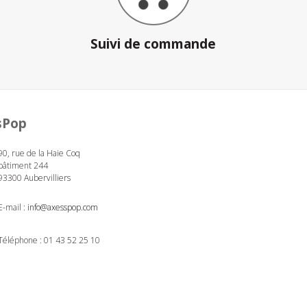
Suivi de commande
sPop
90, rue de la Haie Coq
bâtiment 244
93300 Aubervilliers
E-mail :
info@axesspop.com
Téléphone :
01 43 52 25 10