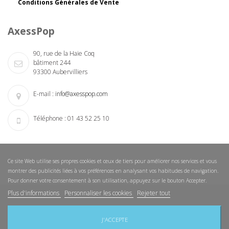
Conditions Générales de Vente
AxessPop
90, rue de la Haie Coq
bâtiment 244
93300 Aubervilliers
E-mail :
info@axesspop.com
Téléphone :
01 43 52 25 10
Ce site Web utilise ses propres cookies et ceux de tiers pour améliorer nos services et vous
montrer des publicités liées à vos préférences en analysant vos habitudes de navigation.
Pour donner votre consentement à son utilisation, appuyez sur le bouton Accepter.
Plus d'informations
Personnaliser les cookies
Rejeter tout
Nouveautés
Nos magasins
Nous contacter
Sitemap
J'ACCEPTE
Copyright © 2015 AxessPop. Tous droits réservés.