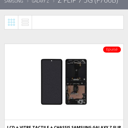
SAMSUNG
GALAXY Z
Epuisé
LCD + VITRE TACTILE + CHASSIS SAMSUNG GALAXY Z FLIP