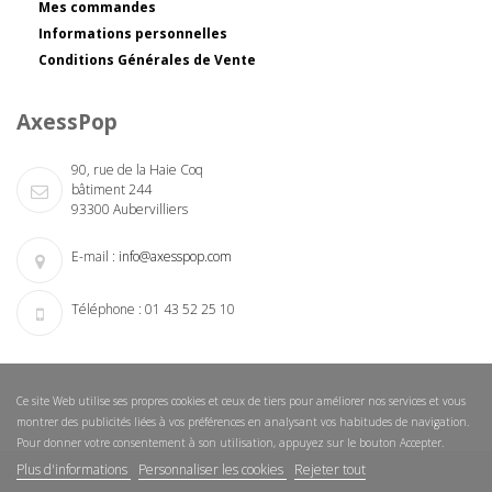
Mes commandes
Informations personnelles
Conditions Générales de Vente
AxessPop
90, rue de la Haie Coq
bâtiment 244
93300 Aubervilliers
E-mail :
info@axesspop.com
Téléphone :
01 43 52 25 10
Ce site Web utilise ses propres cookies et ceux de tiers pour améliorer nos services et vous
montrer des publicités liées à vos préférences en analysant vos habitudes de navigation.
Pour donner votre consentement à son utilisation, appuyez sur le bouton Accepter.
Plus d'informations
Personnaliser les cookies
Rejeter tout