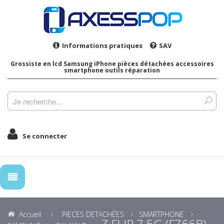
Informations pratiques
SAV
Grossiste en lcd Samsung iPhone pièces détachées accessoires
smartphone outils réparation
Se connecter
Accueil
PIECES DETACHÉES
SMARTPHONE
Z FLIP 7 5G (F766B)