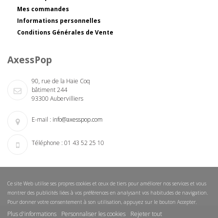
Mes commandes
Informations personnelles
Conditions Générales de Vente
AxessPop
90, rue de la Haie Coq
bâtiment 244
93300 Aubervilliers
E-mail :
info@axesspop.com
Téléphone :
01 43 52 25 10
Ce site Web utilise ses propres cookies et ceux de tiers pour améliorer nos services et vous
montrer des publicités liées à vos préférences en analysant vos habitudes de navigation.
Pour donner votre consentement à son utilisation, appuyez sur le bouton Accepter.
Plus d'informations
Personnaliser les cookies
Rejeter tout