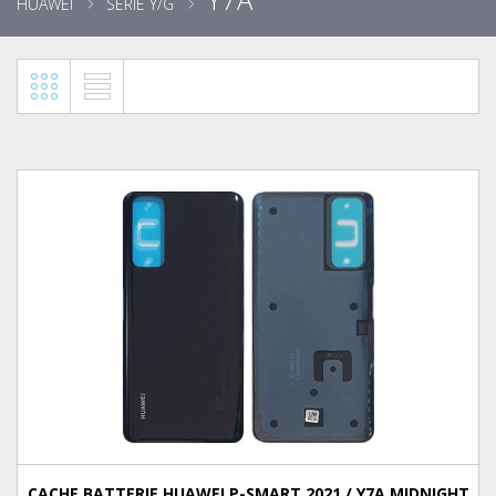
HUAWEI
SÉRIE Y/G
CACHE BATTERIE HUAWEI P-SMART 2021 / Y7A MIDNIGHT