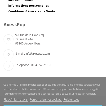
Informations personnelles
Conditions Générales de Vente
AxessPop
90, rue de la Haie Coq
bâtiment 244
93300 Aubervilliers
E-mail :
info@axesspop.com
Téléphone :
01 43 52 25 10
Ce site Web utilise ses propres cookies et ceux de tiers pour améliorer nos services et vous
montrer des publicités liées à vos préférences en analysant vos habitudes de navigation.
Pour donner votre consentement à son utilisation, appuyez sur le bouton Accepter.
Plus d'informations
Personnaliser les cookies
Rejeter tout