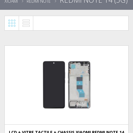
XIOAMI
REDMI NOTE
LCD + VITRE TACTILE + CHASSIS XIAOMI REDMI NOTE 14