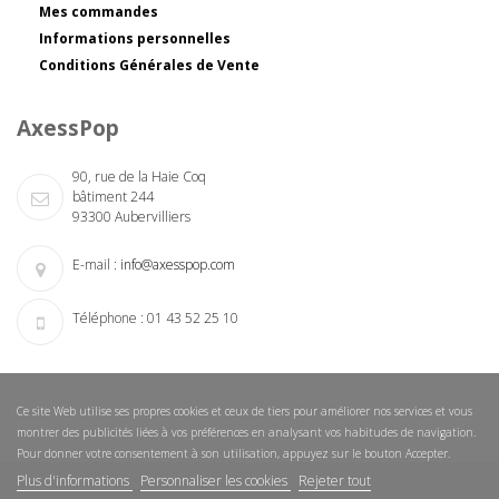
Mes commandes
Informations personnelles
Conditions Générales de Vente
AxessPop
90, rue de la Haie Coq
bâtiment 244
93300 Aubervilliers
E-mail :
info@axesspop.com
Téléphone :
01 43 52 25 10
Ce site Web utilise ses propres cookies et ceux de tiers pour améliorer nos services et vous
montrer des publicités liées à vos préférences en analysant vos habitudes de navigation.
Pour donner votre consentement à son utilisation, appuyez sur le bouton Accepter.
Plus d'informations
Personnaliser les cookies
Rejeter tout