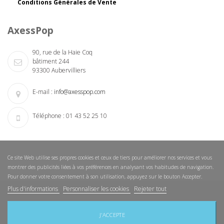
Conditions Générales de Vente
AxessPop
90, rue de la Haie Coq
bâtiment 244
93300 Aubervilliers
E-mail :
info@axesspop.com
Téléphone :
01 43 52 25 10
Ce site Web utilise ses propres cookies et ceux de tiers pour améliorer nos services et vous
montrer des publicités liées à vos préférences en analysant vos habitudes de navigation.
Pour donner votre consentement à son utilisation, appuyez sur le bouton Accepter.
Plus d'informations
Personnaliser les cookies
Rejeter tout
Nouveautés
Nos magasins
Nous contacter
Sitemap
J'ACCEPTE
Copyright © 2015 AxessPop. Tous droits réservés.