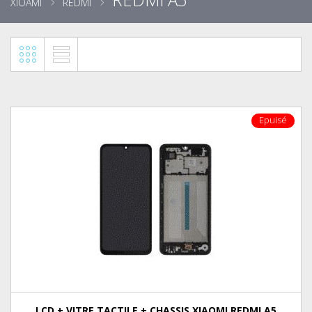
XIOAMI
REDMI
Epuisé
LCD + VITRE TACTILE + CHASSIS XIAOMI REDMI A5