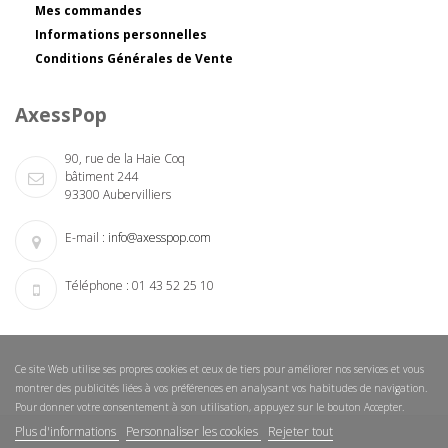
Mes commandes
Informations personnelles
Conditions Générales de Vente
AxessPop
90, rue de la Haie Coq
bâtiment 244
93300 Aubervilliers
E-mail :
info@axesspop.com
Téléphone :
01 43 52 25 10
Ce site Web utilise ses propres cookies et ceux de tiers pour améliorer nos services et vous
montrer des publicités liées à vos préférences en analysant vos habitudes de navigation.
Pour donner votre consentement à son utilisation, appuyez sur le bouton Accepter.
Plus d'informations
Personnaliser les cookies
Rejeter tout