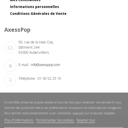
Informations personnelles
Conditions Générales de Vente
AxessPop
90, rue de la Haie Coq
bâtiment 244
93300 Aubervilliers
E-mail :
info@axesspop.com
Téléphone :
01 43 52 25 10
Ce site Web utilise ses propres cookies et ceux de tiers pour améliorer nos services et vous
montrer des publicités liées à vos préférences en analysant vos habitudes de navigation.
Pour donner votre consentement à son utilisation, appuyez sur le bouton Accepter.
Plus d'informations
Personnaliser les cookies
Rejeter tout