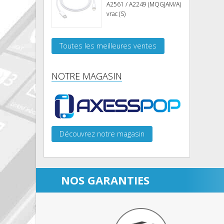
A2561 / A2249 (MQGJAM/A)
vrac (S)
Toutes les meilleures ventes
NOTRE MAGASIN
Découvrez notre magasin
NOS GARANTIES