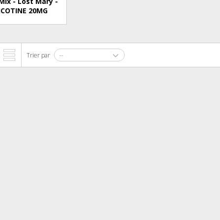
Mix - Lost Mary -
ICOTINE 20MG
Trier par
--