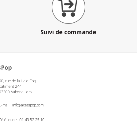
Suivi de commande
sPop
90, rue de la Haie Coq
bâtiment 244
93300 Aubervilliers
E-mail :
info@axesspop.com
Téléphone :
01 43 52 25 10