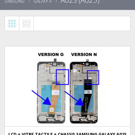
SAMSUNG
GALAXY A
LCD + VITRE TACTILE + CHASSIS SAMSUNG GALAXY A02S