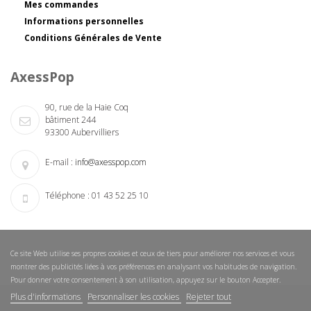
Mes commandes
Informations personnelles
Conditions Générales de Vente
AxessPop
90, rue de la Haie Coq
bâtiment 244
93300 Aubervilliers
E-mail :
info@axesspop.com
Téléphone :
01 43 52 25 10
Ce site Web utilise ses propres cookies et ceux de tiers pour améliorer nos services et vous
montrer des publicités liées à vos préférences en analysant vos habitudes de navigation.
Pour donner votre consentement à son utilisation, appuyez sur le bouton Accepter.
Plus d'informations
Personnaliser les cookies
Rejeter tout