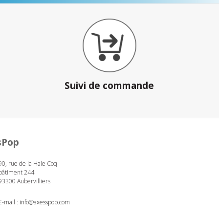
Suivi de commande
sPop
90, rue de la Haie Coq
bâtiment 244
93300 Aubervilliers
E-mail :
info@axesspop.com