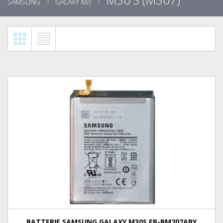
SAMSUNG
GALAXY M/J
BATTERIE SAMSUNG GALAXY M30S EB-BM207ABY