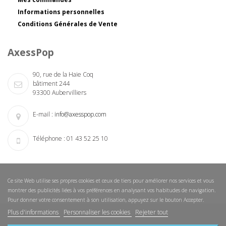
Informations personnelles
Conditions Générales de Vente
AxessPop
90, rue de la Haie Coq
bâtiment 244
93300 Aubervilliers
E-mail :
info@axesspop.com
Téléphone :
01 43 52 25 10
Ce site Web utilise ses propres cookies et ceux de tiers pour améliorer nos services et vous
montrer des publicités liées à vos préférences en analysant vos habitudes de navigation.
Pour donner votre consentement à son utilisation, appuyez sur le bouton Accepter.
Plus d'informations
Personnaliser les cookies
Rejeter tout