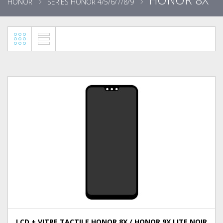
HONOR
SÉRIES HONOR 4/5/6/7/8/9
LCD + VITRE TACTILE HONOR 8X / HONOR 9X LITE NOIR