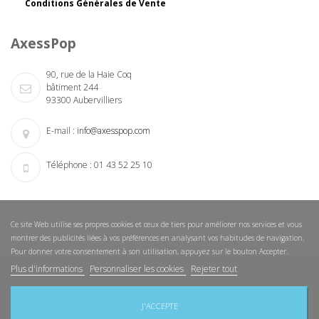
Conditions Générales de Vente
AxessPop
90, rue de la Haie Coq
bâtiment 244
93300 Aubervilliers
E-mail :
info@axesspop.com
Téléphone :
01 43 52 25 10
Ce site Web utilise ses propres cookies et ceux de tiers pour améliorer nos services et vous
montrer des publicités liées à vos préférences en analysant vos habitudes de navigation.
Pour donner votre consentement à son utilisation, appuyez sur le bouton Accepter.
Plus d'informations
Personnaliser les cookies
Rejeter tout
Nouveautés
Nos magasins
Nous contacter
Sitemap
J'ACCEPTE
Copyright © 2015 AxessPop. Tous droits réservés.