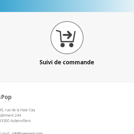
Suivi de commande
sPop
90, rue de la Haie Coq
bâtiment 244
93300 Aubervilliers
E-mail :
info@axesspop.com