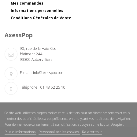
Mes commandes
Informations personnelles
Conditions Générales de Vente
AxessPop
90, rue de la Haie Coq
bâtiment 244
93300 Aubervilliers
E-mail :
info@axesspop.com
Téléphone :
01 43 52 25 10
Ce site Web utilise ses propres cookies et ceux de tiers pour améliorer nos services et vous
montrer des publicités liées à vos préférences en analysant vos habitudes de navigation.
Pour donner votre consentement à son utilisation, appuyez sur le bouton Accepter.
Plus d'informations
Personnaliser les cookies
Rejeter tout