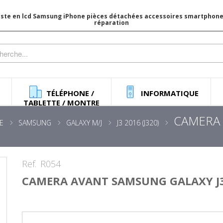
iste en lcd Samsung iPhone pièces détachées accessoires smartphone 
réparation
TÉLÉPHONE /
INFORMATIQUE
TABLETTE / MONTRE
CAMERA 
E
SAMSUNG
GALAXY M/J
J3 2016 (J320)
Ref.
R054
CAMERA AVANT SAMSUNG GALAXY J3 