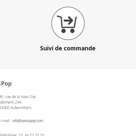
Suivi de commande
sPop
90, rue de la Haie Coq
bâtiment 244
93300 Aubervilliers
E-mail :
info@axesspop.com
Téléphone :
01 43 52 25 10