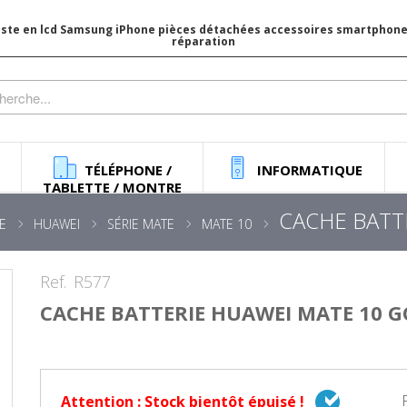
iste en lcd Samsung iPhone pièces détachées accessoires smartphone 
réparation
TÉLÉPHONE /
INFORMATIQUE
TABLETTE / MONTRE
CACHE BATT
E
HUAWEI
SÉRIE MATE
MATE 10
Ref.
R577
CACHE BATTERIE HUAWEI MATE 10 
Attention : Stock bientôt épuisé !