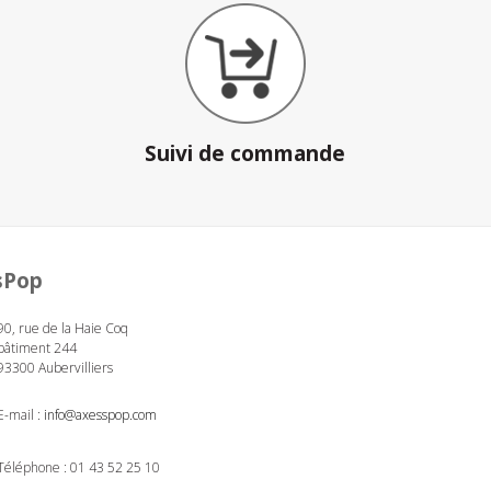
Suivi de commande
sPop
90, rue de la Haie Coq
bâtiment 244
93300 Aubervilliers
E-mail :
info@axesspop.com
Téléphone :
01 43 52 25 10