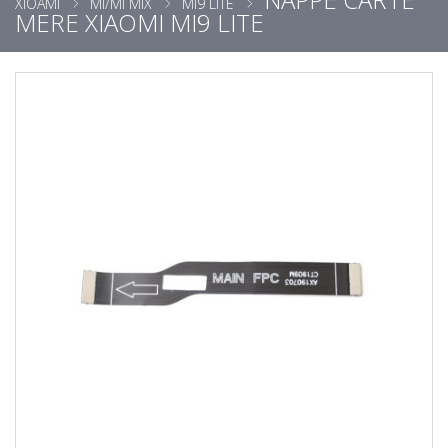
XIOAMI
MI/MI MIX
MI9 LITE
MERE XIAOMI MI9 LITE