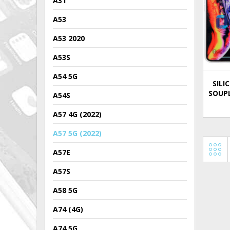
A31
A53
A53 2020
A53S
A54 5G
SILI
SOUP
A54S
A57 4G (2022)
A57 5G (2022)
A57E
A57S
A58 5G
A74 (4G)
A74 5G