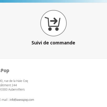
Suivi de commande
sPop
90, rue de la Haie Coq
bâtiment 244
93300 Aubervilliers
E-mail :
info@axesspop.com