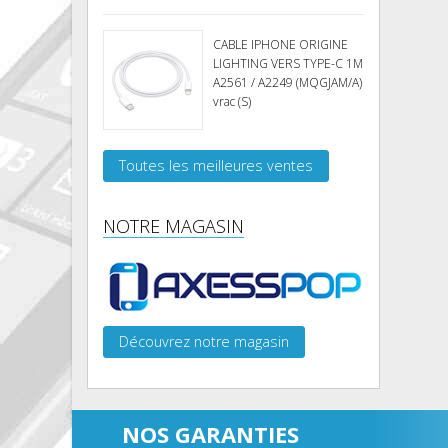
CABLE IPHONE ORIGINE
LIGHTING VERS TYPE-C 1M
A2561 / A2249 (MQGJAM/A)
vrac (S)
Toutes les meilleures ventes
NOTRE MAGASIN
Découvrez notre magasin
NOS GARANTIES