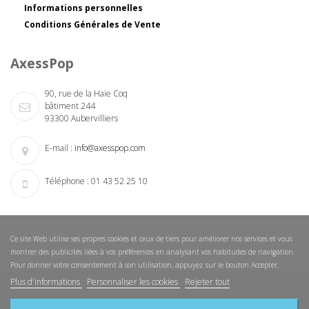
Informations personnelles
Conditions Générales de Vente
AxessPop
90, rue de la Haie Coq
bâtiment 244
93300 Aubervilliers
E-mail :
info@axesspop.com
Téléphone :
01 43 52 25 10
Ce site Web utilise ses propres cookies et ceux de tiers pour améliorer nos services et vous
montrer des publicités liées à vos préférences en analysant vos habitudes de navigation.
Pour donner votre consentement à son utilisation, appuyez sur le bouton Accepter.
Plus d'informations
Personnaliser les cookies
Rejeter tout
Nouveautés
Nos magasins
Nous contacter
Sitemap