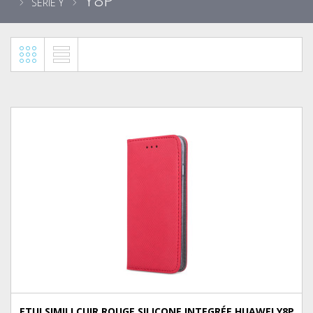
SÉRIE Y
ETUI SIMILI CUIR ROUGE SILICONE INTEGRÉE HUAWEI Y8P