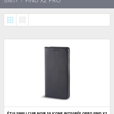
SÉRIES F
ÉTUI SIMILI CUIR NOIR SILICONE INTEGRÉE OPPO FIND X2