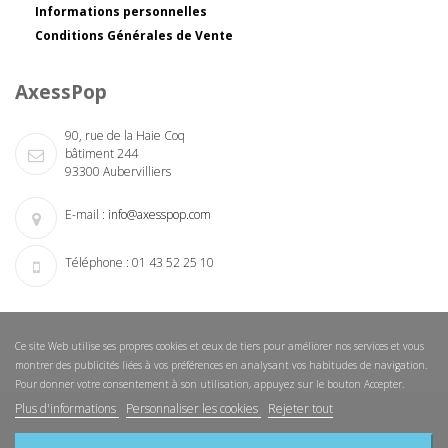
Informations personnelles
Conditions Générales de Vente
AxessPop
90, rue de la Haie Coq
bâtiment 244
93300 Aubervilliers
E-mail :
info@axesspop.com
Téléphone :
01 43 52 25 10
Ce site Web utilise ses propres cookies et ceux de tiers pour améliorer nos services et vous
montrer des publicités liées à vos préférences en analysant vos habitudes de navigation.
Pour donner votre consentement à son utilisation, appuyez sur le bouton Accepter.
Plus d'informations
Personnaliser les cookies
Rejeter tout
Nouveautés
Nos magasins
Nous contacter
Sitemap