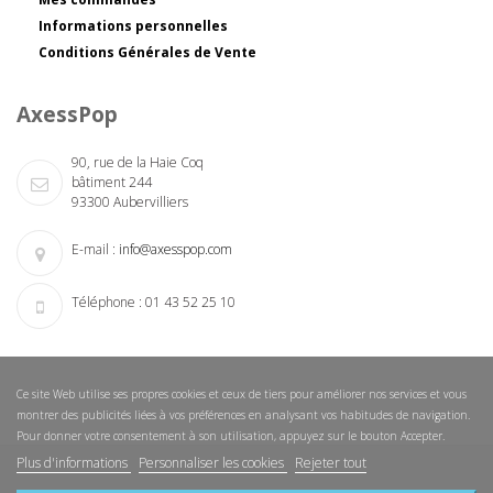
Informations personnelles
Conditions Générales de Vente
AxessPop
90, rue de la Haie Coq
bâtiment 244
93300 Aubervilliers
E-mail :
info@axesspop.com
Téléphone :
01 43 52 25 10
Ce site Web utilise ses propres cookies et ceux de tiers pour améliorer nos services et vous
montrer des publicités liées à vos préférences en analysant vos habitudes de navigation.
Pour donner votre consentement à son utilisation, appuyez sur le bouton Accepter.
Plus d'informations
Personnaliser les cookies
Rejeter tout