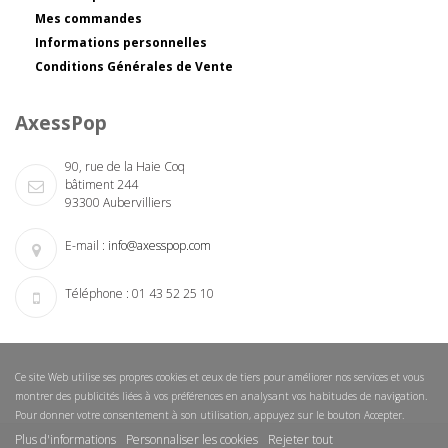
Mes commandes
Informations personnelles
Conditions Générales de Vente
AxessPop
90, rue de la Haie Coq
bâtiment 244
93300 Aubervilliers
E-mail :
info@axesspop.com
Téléphone :
01 43 52 25 10
Ce site Web utilise ses propres cookies et ceux de tiers pour améliorer nos services et vous
montrer des publicités liées à vos préférences en analysant vos habitudes de navigation.
Pour donner votre consentement à son utilisation, appuyez sur le bouton Accepter.
Plus d'informations
Personnaliser les cookies
Rejeter tout