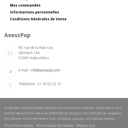
Mes commandes
Informations personnelles
Conditions Générales de Vente
AxessPop
90, rue de la Haie Coq
bâtiment 244
93300 Aubervilliers
E-mail :
info@axesspop.com
Téléphone :
01 43 52 25 10
Ce site Web utilise ses propres cookies et ceux de tiers pour améliorer nos services et vous
montrer des publicités liées à vos préférences en analysant vos habitudes de navigation.
Pour donner votre consentement à son utilisation, appuyez sur le bouton Accepter.
Plus d'informations
Personnaliser les cookies
Rejeter tout