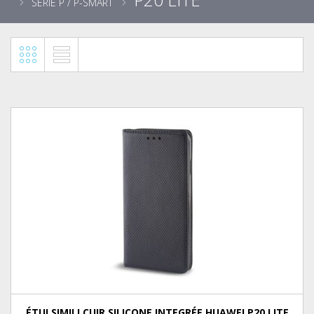
SÉRIE P / P-SMART
ÉTUI SIMILI CUIR SILICONE INTEGRÉE HUAWEI P20 LITE