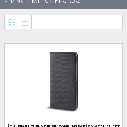
MI /MI MIX
ÉTUI SIMILI CUIR NOIR SILICONE INTEGRÉE XIAOMI MI 10T