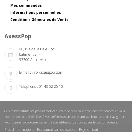
Mes commandes
Informations personnelles
Conditions Générales de Vente
AxessPop
90, rue de la Haie Coq
bâtiment 244
93300 Aubervilliers
E-mail :
info@axesspop.com
Téléphone :
01 43 52 25 10
Ce site Web utilise ses propres cookies et ceux de tiers pour améliorer nos services et vous
montrer des publicités liées à vos préférences en analysant vos habitudes de navigation.
Pour donner votre consentement à son utilisation, appuyez sur le bouton Accepter.
Plus d'informations
Personnaliser les cookies
Rejeter tout