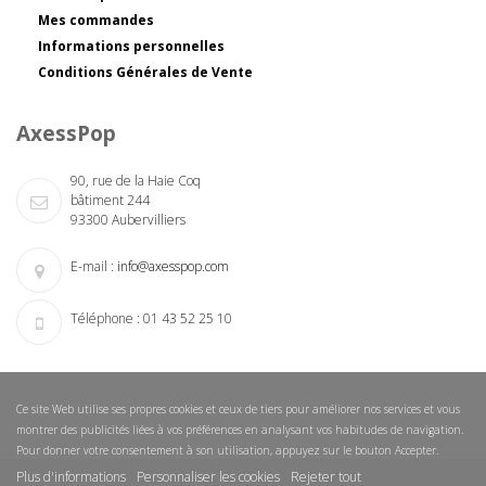
Mes commandes
Informations personnelles
Conditions Générales de Vente
AxessPop
90, rue de la Haie Coq
bâtiment 244
93300 Aubervilliers
E-mail :
info@axesspop.com
Téléphone :
01 43 52 25 10
Ce site Web utilise ses propres cookies et ceux de tiers pour améliorer nos services et vous
montrer des publicités liées à vos préférences en analysant vos habitudes de navigation.
Pour donner votre consentement à son utilisation, appuyez sur le bouton Accepter.
Plus d'informations
Personnaliser les cookies
Rejeter tout