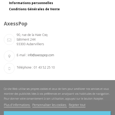
Informations personnelles
Conditions Générales de Vente
AxessPop
90, rue de la Haie Coq
bâtiment 244
93300 Aubervilliers
E-mail :
info@axesspop.com
Téléphone :
01 43 52 25 10
Ce site Web utilise ses propres cookies et ceux de tiers pour améliorer nos services et vous
montrer des publicités liées à vos préférences en analysant vos habitudes de navigation.
Pour donner votre consentement à son utilisation, appuyez sur le bouton Accepter.
Plus d'informations
Personnaliser les cookies
Rejeter tout
Nouveautés
Nos magasins
Nous contacter
Sitemap