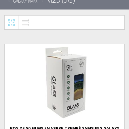
GALAXY J/M/X
BOX DE 50 FILMS EN VERRE TREMPÉ SAMSUNG GALAXY